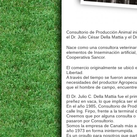
Consultorio de Producción Animal in
el Dr. Julio César Della Mattia y el Dr
Nace como una consultora veterinari
elementos de Inseminación artificial
Cooperativa Sancor.
El comercio originalmente se ubicó en
Libertad.
A través del tiempo se fueron anexan
necesidades del productor Agropecuar
que el hombre de campo, encuentre t
El Dr. Julio C. Della Mattia fue el pr
preñez en vaca, lo que implica ser 
En el año 1985, Consultorio de Produ
calle Ing. Firpo, frente a la terminal
Creemos que por alguna consulta o 
pasaron por Consultorio.
Somos la empresa de Canals más an
año 1973 en forma ininterrumpida.
Es un orgullo para nosotros que par