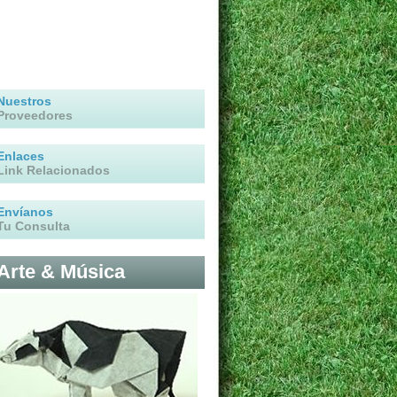
Nuestros
Proveedores
Enlaces
Link Relacionados
Envíanos
Tu Consulta
Arte & Música