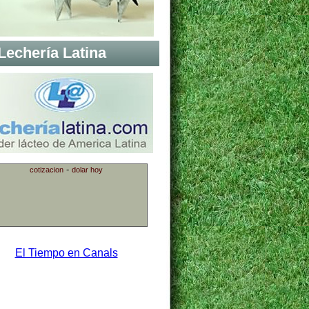
Lechería Latina
-
cotizacion
dolar hoy
El Tiempo en Canals